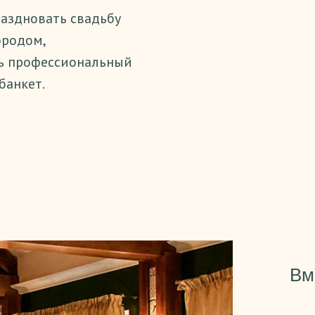
раздновать свадьбу
ородом,
ь профессиональный
банкет.
Вм