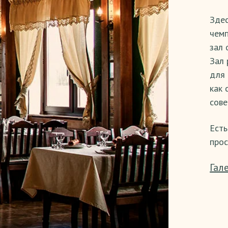
Здес
чемп
зал 
Зал 
для 
как 
сове
Есть
прос
Гал